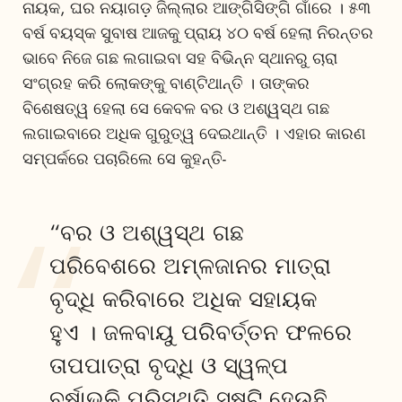
ନାୟକ, ଘର ନୟାଗଡ଼ ଜିଲ୍ଲାର ଆଙ୍ଗିସିଙ୍ଗି ଗାଁରେ । ୫୩
ବର୍ଷ ବୟସ୍କ ସୁବାଷ ଆଜକୁ ପ୍ରାୟ ୪୦ ବର୍ଷ ହେଲା ନିରନ୍ତର
ଭାବେ ନିଜେ ଗଛ ଲଗାଇବା ସହ ବିଭିନ୍ନ ସ୍ଥାନରୁ ଚାରା
ସଂଗ୍ରହ କରି ଲୋକଙ୍କୁ ବାଣ୍ଟିଥାନ୍ତି । ତାଙ୍କର
ବିଶେଷତ୍ୱ ହେଲା ସେ କେବଳ ବର ଓ ଅଶ୍ୱସ୍ଥ ଗଛ
ଲଗାଇବାରେ ଅଧିକ ଗୁରୁତ୍ୱ ଦେଇଥାନ୍ତି । ଏହାର କାରଣ
ସମ୍ପର୍କରେ ପଚାରିଲେ ସେ କୁହନ୍ତି-
“ବର ଓ ଅଶ୍ୱସ୍ଥ ଗଛ
ପରିବେଶରେ ଅମ୍ଳଜାନର ମାତ୍ରା
ବୃଦ୍ଧି କରିବାରେ ଅଧିକ ସହାୟକ
ହୁଏ । ଜଳବାୟୁ ପରିବର୍ତ୍ତନ ଫଳରେ
ତାପପାତ୍ରା ବୃଦ୍ଧି ଓ ସ୍ୱଳ୍ପ
ବର୍ଷାଭଳି ପରିସ୍ଥିତି ସୃଷ୍ଟି ହେଉଛି