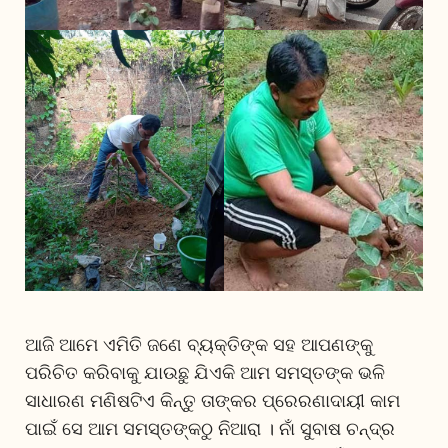
ଆଜି ଆମେ ଏମିତି ଜଣେ ବ୍ୟକ୍ତିଙ୍କ ସହ ଆପଣଙ୍କୁ
ପରିଚିତ କରିବାକୁ ଯାଉଛୁ ଯିଏକି ଆମ ସମସ୍ତଙ୍କ ଭଳି
ସାଧାରଣ ମଣିଷଟିଏ କିନ୍ତୁ ତାଙ୍କର ପ୍ରେରଣାଦାୟୀ କାମ
ପାଇଁ ସେ ଆମ ସମସ୍ତଙ୍କଠୁ ନିଆରା । ନାଁ ସୁବାଷ ଚନ୍ଦ୍ର