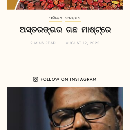
ପରିବେଶ
ସଂରକ୍ଷଣ
ଅସ୍ତରଙ୍ଗର ଗଛ ମାଷ୍ଟ୍ରେ
2 MINS READ
AUGUST 12, 2022
FOLLOW ON INSTAGRAM