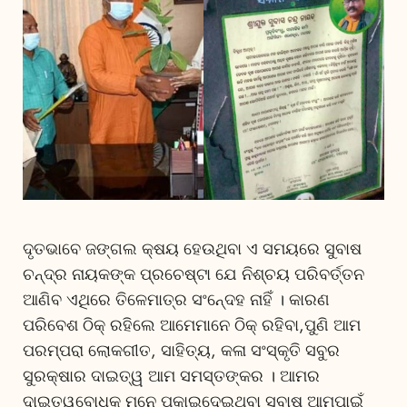
ଦୃତଭାବେ ଜଙ୍ଗଲ କ୍ଷୟ ହେଉଥିବା ଏ ସମୟରେ ସୁବାଷ
ଚନ୍ଦ୍ର ନାୟକଙ୍କ ପ୍ରଚେଷ୍ଟା ଯେ ନିଶ୍ଚୟ ପରିବର୍ତ୍ତନ
ଆଣିବ ଏଥିରେ ତିଳେମାତ୍ର ସଂନେ୍ଦହ ନାହିଁ । କାରଣ
ପରିବେଶ ଠିକ୍ ରହିଲେ ଆମେମାନେ ଠିକ୍ ରହିବା,ପୁଣି ଆମ
ପରମ୍ପରା ଲୋକଗୀତ, ସାହିତ୍ୟ, କଳା ସଂସ୍କୃତି ସବୁର
ସୁରକ୍ଷାର ଦାଇତ୍ୱ ଆମ ସମସ୍ତଙ୍କର । ଆମର
ଦାଇତ୍ୱବୋଧକୁ ମନେ ପକାଇଦେଇଥିବା ସୁବାଷ ଆମପାଇଁ