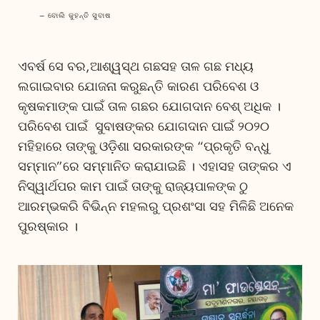
– ବୋଲି କୁହନ୍ତି ସୁବାଷ
ଏବର୍ଷ ସେ ବର,ଆଶ୍ୱସ୍ଥ ଗଛସହ ତାଳ ଗଛ ମଧ୍ୟ
ଲଗାଇବାର ଯୋଜନା କରୁଛନ୍ତି କାରଣ ପରିବେଶ ଓ
କୃଷକମାଙ୍କ ପାଇଁ ତାଳ ଗଛର ଯୋଗଦାନ ବେଶ୍ ଅଧିକ ।
ପରିବେଶ ପାଇଁ ସୁବାଷଙ୍କର ଯୋଗଦାନ ପାଇଁ ୨୦୨୦
ମହିହାରେ ତାଙ୍କୁ ଓଡ଼ିଶା ସରକାରଙ୍କ “ପ୍ରକୃତି ବନ୍ଧୁ
ସମ୍ମାନ”ରେ ସମ୍ମାନିତ କରାଯାଇଛି । ଏହାସହ ତାଙ୍କର ଏ
ନିସ୍ୱାର୍ଥପର କାମ ପାଇଁ ତାଙ୍କୁ ରାଜ୍ୟପାଳଙ୍କ ଠୁ
ଆରମ୍ଭକରି ବିଭିନ୍ନ ମହଲରୁ ପ୍ରଶଂସା ସହ ମିଳିଛି ଅନେକ
ପୁରଷ୍କାର ।