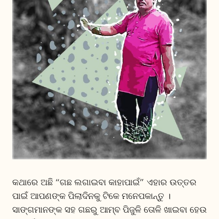
କଥାରେ ଅଛି “ଗଛ ଲଗାଇବା କାହାପାଇଁ” ଏହାର ଉତ୍ତର
ପାଇଁ ଆପଣଙ୍କ ପିଲାଦିନକୁ ଟିକେ ମନେପକାନ୍ତୁ ।
ସାଙ୍ଗମାନଙ୍କ ସହ ଗଛରୁ ଆମ୍ବ ପିଜୁଳି ତୋଳି ଖାଇବା ହେଉ