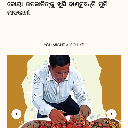
କୋୟା ଜନଜାତିଙ୍କୁ ଖୁସି ବାଣ୍ଟୁଛନ୍ତି ମୁନି
ମାଡକାମୀ
YOU MIGHT ALSO LIKE