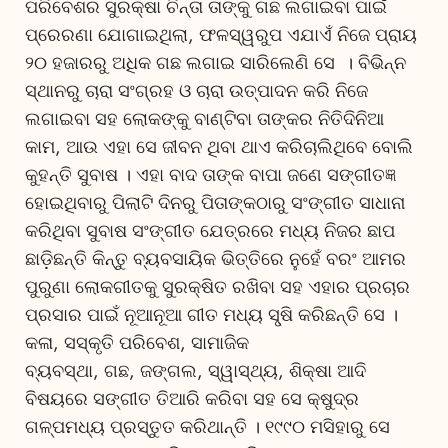
ପରିବେଶର ସୁରକ୍ଷା ଚିନ୍ତା ତାଙ୍କୁ ଗଛ ଲଗାଇବା ପାଇଁ
ପ୍ରେରଣା ଯୋଗାଇଥିଲା, ଫଳସ୍ୱରୁପ ଏଯାଏଁ ନିଜେ ପ୍ରାୟ
୨୦ ହଜାରରୁ ଅଧିକ ଗଛ ଲଗାଇ ସାରିଲେଣି ସେ । ବିଭିନ୍ନ
ସ୍ଥାନରୁ ଚାରା ସଂଗ୍ରହ ଓ ଚାରା ଉତ୍ପାଦନ କରି ନିଜେ
ଲଗାଇବା ସହ ଲୋକଙ୍କୁ ବାଣ୍ଟିବା ତାଙ୍କର ନିତିଦିନିଆ
କାମ, ଆଉ ଏହା ସେ ଜୀବନ ଥିବା ଥାଏ କରିଚାଲିଥିବେ ବୋଲି
କୁହନ୍ତି ସୁବାଷ । ଏହା ବାଦ ତାଙ୍କ ବାପା ଜଣେ ସଙ୍ଗୀତଜ୍ଞ
ହୋଇଥିବାରୁ ପିଲାଟି ଦିନରୁ ପିତାଙ୍କଠାରୁ ସଂଙ୍ଗୀତ ସାଧାନା
କରିଥିବା ସୁବାଷ ସଂଙ୍ଗୀତ ଯେତ୍ରରେ ମଧ୍ୟ ନିଜର ଛାପ
ଛାଡ଼ିଛନ୍ତି କିନ୍ତୁ ବ୍ୟବସାୟିକ ଭିତ୍ତିରେ ନୁହେଁ ବରଂ ଆମର
ପୁରୁଣା ଲୋକଗୀତକୁ ସୁରକ୍ଷିତ ରଖିବା ସହ ଏହାର ପ୍ରଚାର
ପ୍ରସାର ପାଇଁ ନୂଆନୂଆ ଗୀତ ମଧ୍ୟ ସୃ୍ଷି କରିଛନ୍ତି ସେ ।
କଳା, ସସ୍କୃତି ପରିବେଶ, ସାମାଜିକ
ବ୍ୟବସ୍ଥା, ଗଛ, ଜଙ୍ଗଲ, ସ୍ୱାସ୍ଥ୍ୟ, ଶିକ୍ଷା ଆଦି
ବିଷୟରେ ସଙ୍ଗୀତ ତିଆରି କରିବା ସହ ସେ କ୍ଷୁଦ୍ର
ଗଳ୍ପମଧ୍ୟ ପ୍ରସ୍ତୁତ କରିଥାନ୍ତି । ୧୯୯୦ ମସିହାରୁ ସେ