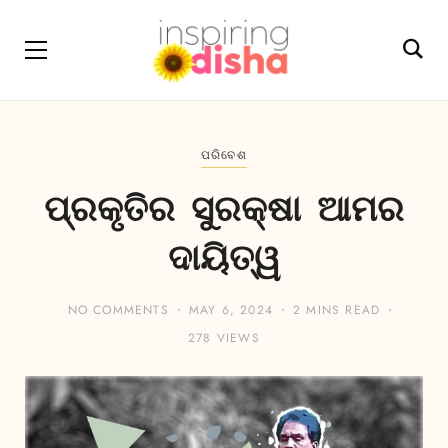
ପରିବେଶ
ପ୍ରକୃତିର ସୁରକ୍ଷା ଆମର
ଦାୟିତ୍ୱ
NO COMMENTS
MAY 6, 2024
2 MINS READ
278 VIEWS