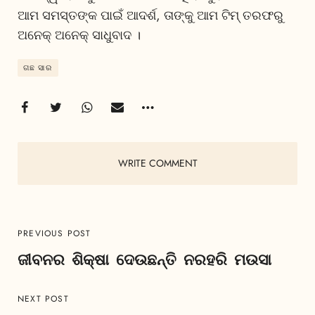
ଆମ ସମସ୍ତଙ୍କ ପାଇଁ ଆଦର୍ଶ, ତାଙ୍କୁ ଆମ ଟିମ୍ ତରଫରୁ
ଅନେକ୍ ଅନେକ୍ ସାଧୁବାଦ ।
ଗଛ ସାର
WRITE COMMENT
PREVIOUS POST
ଜୀବନର ଶିକ୍ଷା ଦେଉଛନ୍ତି ନରହରି ମଉସା
NEXT POST