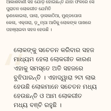
ଆକାଶବାଣୀ ସହ ଯୋଡ଼ି ହୋଇଛନ୍ତି ଯାହା ଫଳରେ ସେ
ପୁରାତନ ଲୋକଗୀତ ଯେମିତି
ଢ଼ଣକୋଇଲା, ପାଲା, ଡ଼ାସକାଠିଆ, ମୁଣ୍ଡପୋତା
କେଳା, ଏକ୍ତାରା, ଡ଼ୁମ୍ପା ଆଦିକୁ ଲୋକଙ୍କ ପାଖରେ
ପହଞ୍ଚାଇବା ସହଜ ହେଉଛି ।
ଲୋକଙ୍କୁ ସଚେତନ କରିବାର ସହଜ
ମାଧ୍ୟମ ହେଲା ଲୋକଗୀତ କାରଣ
ଏହାକୁ ସମସ୍ତେ ଅତି ସହଜରେ
ବୁଝିପାରନ୍ତି । ଏହାଦ୍ୱାରା ୨ଟା ଲାଭ
ହେଉଛି ଲୋକମାନେ ସଚେତନ ମଧ୍ୟ
ହେଉଛନ୍ତି ଓ ଆମ ଲୋକଗୀତ
ମଧ୍ୟ ବଞ୍ଚି ରହୁଛି ।