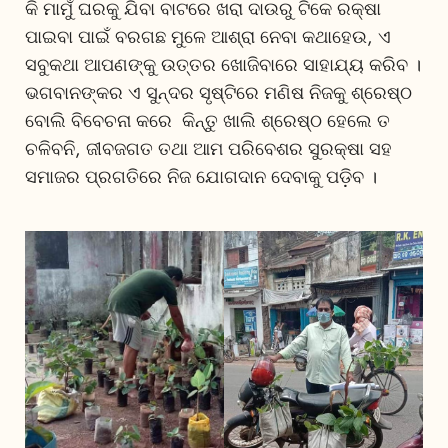
କି ମାମୁଁ ଘରକୁ ଯିବା ବାଟରେ ଖରା ଦାଉରୁ ଟିକେ ରକ୍ଷା
ପାଇବା ପାଇଁ ବରଗଛ ମୁଳେ ଆଶ୍ରା ନେବା କଥାହେଉ, ଏ
ସବୁକଥା ଆପଣଙ୍କୁ ଉତ୍ତର ଖୋଜିବାରେ ସାହାଯ୍ୟ କରିବ ।
ଭଗବାନଙ୍କର ଏ ସୁନ୍ଦର ସୃଷ୍ଟିରେ ମଣିଷ ନିଜକୁ ଶ୍ରେଷ୍ଠ
ବୋଲି ବିବେଚନା କରେ କିନ୍ତୁ ଖାଲି ଶ୍ରେଷ୍ଠ ହେଲେ ତ
ଚଳିବନି, ଜୀବଜଗତ ତଥା ଆମ ପରିବେଶର ସୁରକ୍ଷା ସହ
ସମାଜର ପ୍ରଗତିରେ ନିଜ ଯୋଗଦାନ ଦେବାକୁ ପଡ଼ିବ ।