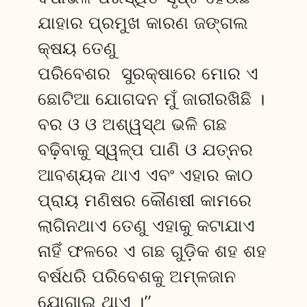
ଯାହାର ପ୍ରମୁଖ କାରଣ ଜଙ୍ଗଲ
କ୍ଷୟ ତେଣୁ
ପରିବେଶର ସୁରକ୍ଷାରେ ମୋର ଏ
ଛୋଟିଆ ଯୋଗଦନ ମୁଁ ଜାରୀରଖିଛି ।
ବର ଓ ଓ ଅଶ୍ୱସ୍ଥ ଭଳି ଗଛ
ବଢ଼ିବାକୁ ସ୍ୱଳ୍ପ ପାଣି ଓ ଯତ୍ନର
ଆବଶ୍ୟକ ଥାଏ ଏବଂ ଏହାର କାଠ
ପ୍ରାୟ ମଣିଷର କୌଣଷୀ କାମରେ
ଲାଗିନଥାଏ ତେଣୁ ଏହାକୁ କଟାଯାଏ
ନାହିଁ ଫଳରେ ଏ ଗଛ ଗୁଡ଼ିକ ଶହ ଶହ
ବର୍ଷଧରି ପରିବେଶକୁ ଅମ୍ଳଜାନ
ଯୋଗାଇ ଥାଏ ।”