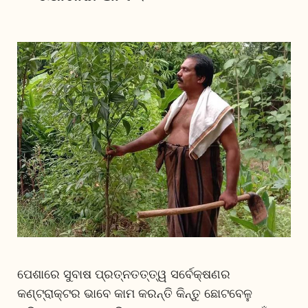
ପେଶାରେ ସୁବାଷ ପ୍ରତ୍ନତତ୍ତ୍ୱ ସର୍ବେକ୍ଷଣର
କଣ୍ଟ୍ରାକ୍ଟର ଭାବେ କାମ କରନ୍ତି କିନ୍ତୁ ଛୋଟବେଳୁ