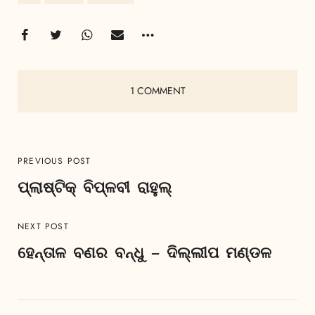
1 COMMENT
PREVIOUS POST
ପ୍ଲାଷ୍ଟିକ୍ ବିପ୍ଳବୀ ରାହୁଲ୍
NEXT POST
ହେନ୍ତାଳ ବଣର ବନ୍ଧୁ – ଦିଲ୍ଲୀପ ମଣ୍ଡଳ