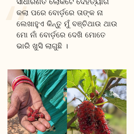
ସାଧାରଣତ ଲୋକଟେ ଦେହତ୍ୟାଗ
କଲା ପରେ ବୋର୍ଡ଼ରେ ତାଙ୍କ ନା
ଲେଖାହୁଏ କିନ୍ତୁ ମୁଁ ବଞ୍ଚିଥାଉ ଥାଉ
ମୋ ନାଁ ବୋର୍ଡ଼ରେ ଦେଖି ମୋତେ
ଭାରି ଖୁସି ଲାଗୁଛି ।