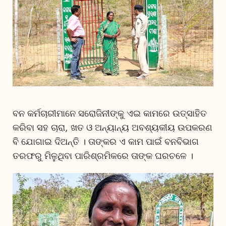
ବନ କର୍ମଚାରୀମାନେ ସରୋଜିନୀଙ୍କୁ ଏଇ କାମରେ ଉତ୍ସାହିତ
କରିବା ସହ ଚାରା, ଖତ ଓ ଅନ୍ୟାନ୍ୟ ଅବଶ୍ୟକୀୟ ଉପକରଣ
ବି ଯୋଗାଇ ଦିଅନ୍ତି । ତାଙ୍କର ଏ କାମ ପାଇଁ ବନବିଭାଗ
ତରଫରୁ ମିଳୁଥିବା ପାରିଶ୍ରମିକରେ ତାଙ୍କ ଘରଚଳେ ।