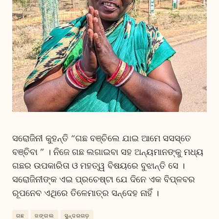
ସରୋଜିନୀ କୁହନ୍ତି “ଗଛ ବଞ୍ଚିଲେ ଯାଇ ଆମେ ସସସ୍ତେ
ବଞ୍ଚିବା ” । ନିଜେ ଗଛ ଲଗାଇବା ସହ ଅନ୍ୟମାନଙ୍କୁ ମଧ୍ୟ
ଗଛର ଉପକାରିତା ଓ ମହତ୍ୱ ବିଷୟରେ ବୁଝାନ୍ତି ସେ ।
ସରୋଜିନୀଙ୍କ ଏଇ ପ୍ରଚେଷ୍ଟା ଯେ ଦିନେ ଏକ ବିପ୍ଳବର
ରୂପନେବ ଏଥିରେ ତିଳେମାତ୍ର ସନ୍ଦେହ ନାହିଁ ।
ଗଛ
ଜଙ୍ଗଲ
ସୁନ୍ଦରଗଡ଼