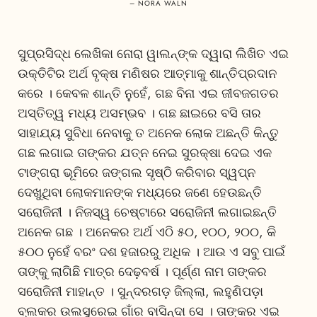
– NORA WALN
ସୁପ୍ରସିଦ୍ଧ ଲେଖିକା ନୋରା ୱାଲନ୍‌ଙ୍କ ଦ୍ୱାରା ଲିଖିତ ଏଇ
ଉକ୍ତିଟିର ଅର୍ଥ ବୃକ୍ଷ ମଣିଷର ଆତ୍ମାକୁ ଶାନ୍ତିପ୍ରଦାନ
କରେ । କେବଳ ଶାନ୍ତି ନୁହେଁ, ଗଛ ବିନା ଏଇ ଜୀବଜଗତର
ଅସ୍ତିତ୍ୱ ମଧ୍ୟ ଅସମ୍ଭବ । ଗଛ ଛାଇରେ ବସି ତାର
ସାହାଯ୍ୟ ସୁବିଧା ନେବାକୁ ତ ଅନେକ ଲୋକ ଅଛନ୍ତି କିନ୍ତୁ
ଗଛ ଲଗାଇ ତାଙ୍କର ଯତ୍ନ ନେଇ ସୁରକ୍ଷା ଦେଇ ଏକ
ଟାଙ୍ଗରା ଭୂମିରେ ଜଙ୍ଗଲ ସୃଷ୍ଠି କରିବାର ସ୍ୱପ୍ନ
ଦେଖୁଥିବା ଲୋକମାନଙ୍କ ମଧ୍ୟରେ ଜଣେ ହେଉଛନ୍ତି
ସରୋଜିନୀ । ନିଜସ୍ୱ ଚେଷ୍ଟାରେ ସରୋଜିନୀ ଲଗାଇଛନ୍ତି
ଅନେକ ଗଛ । ଅନେକର ଅର୍ଥ ଏଠି ୫୦, ୧୦୦, ୨୦୦, କି
୫୦୦ ନୁହେଁ ବରଂ ଦଶ ହଜାରରୁ ଅଧିକ । ଆଉ ଏ ସବୁ ପାଇଁ
ତାଙ୍କୁ ଲାଗିଛି ମାତ୍ର ଦେଢ଼ବର୍ଷ । ପୂର୍ଣ୍ଣ ନାମ ତାଙ୍କର
ସରୋଜିନୀ ମାହାନ୍ତ । ସୁନ୍ଦରଗଡ଼ ଜିଲ୍ଲା, ଲହୁଣିପଡ଼ା
ବ୍ଲକର ଉଲସୁରେଇ ଗାଁର ବାସିନ୍ଦା ସେ । ତାଙ୍କର ଏଇ