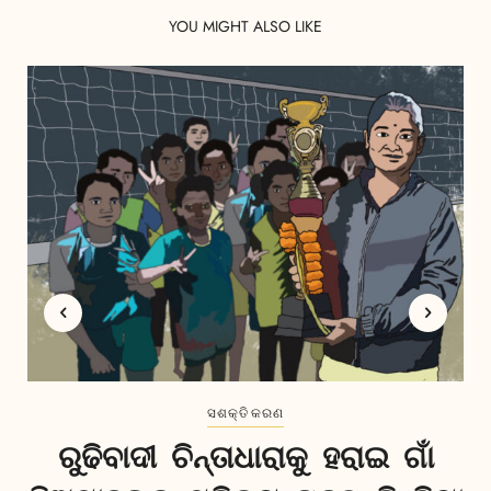
YOU MIGHT ALSO LIKE
ସଶକ୍ତିକରଣ
ରୁଢିବାଦୀ ଚିନ୍ତାଧାରାକୁ ହରାଇ ଗାଁ