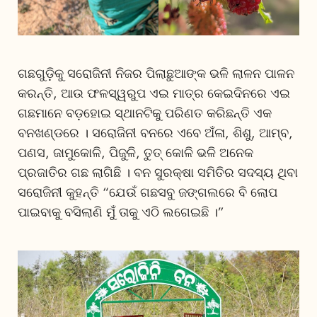
ଗଛଗୁଡ଼ିକୁ ସରୋଜିନୀ ନିଜର ପିଲାଛୁଆଙ୍କ ଭଳି ଲାଳନ ପାଳନ
କରନ୍ତି, ଆଉ ଫଳସ୍ୱରୁପ ଏଇ ମାତ୍ର କେଇଦିନରେ ଏଇ
ଗଛମାନେ ବଡ଼ହୋଇ ସ୍ଥାନଟିକୁ ପରିଣତ କରିଛନ୍ତି ଏକ
ବନଖଣ୍ଡରେ । ସରୋଜିନୀ ବନରେ ଏବେ ଅଁଳା, ଶିଶୁ, ଆମ୍ବ,
ପଣସ, ଜାମୁକୋଳି, ପିଜୁଳି, ତୁତ୍ କୋଳି ଭଳି ଅନେକ
ପ୍ରଜାତିର ଗଛ ଲାଗିଛି । ବନ ସୁରକ୍ଷା ସମିତିର ସଦସ୍ୟ ଥିବା
ସରୋଜିନୀ କୁହନ୍ତି “ଯେଉଁ ଗଛସବୁ ଜଙ୍ଗଲରେ ବି ଲୋପ
ପାଇବାକୁ ବସିଲାଣି ମୁଁ ତାକୁ ଏଠି ଲଗେଇଛି ।”