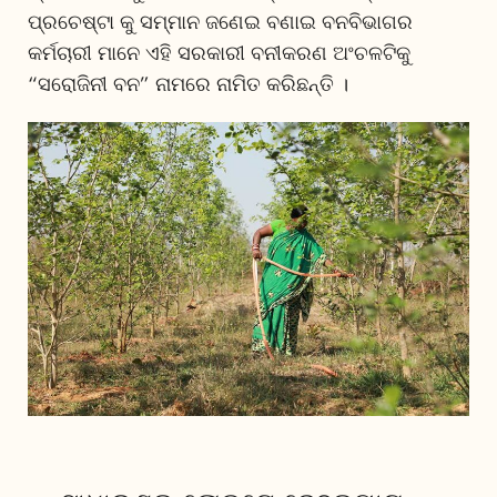
ପ୍ରଚେଷ୍ଟା କୁ ସମ୍ମାନ ଜଣେଇ ବଣାଇ ବନବିଭାଗର
କର୍ମଚାରୀ ମାନେ ଏହି ସରକାରୀ ବନୀକରଣ ଅଂଚଳଟିକୁ
“ସରୋଜିନୀ ବନ” ନାମରେ ନାମିତ କରିଛନ୍ତି ।