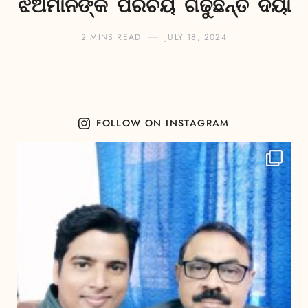
ଝିଅମାନଙ୍କ ପରିଚୟ ଗଢୁଛନ୍ତି ଦିୟା
2 MINS READ
JULY 18, 2024
FOLLOW ON INSTAGRAM