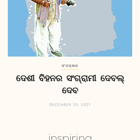
ସଂରକ୍ଷଣ
ଦେଶୀ ବିହନର ସଂଗ୍ରାମୀ ଦେବଲ୍
ଦେବ
DECEMBER 29, 2021