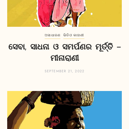
ଅସାଧାରଣ
ଭିଡିଓ କାହାଣୀ
ସେବା, ସାଧନା ଓ ସମର୍ପଣର ମୂର୍ତ୍ତି –
ମୀନାରାଣୀ
SEPTEMBER 21, 2022