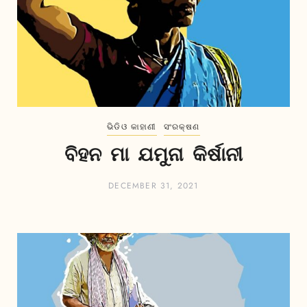
ଭିଡିଓ କାହାଣୀ
ସଂରକ୍ଷଣ
ବିହନ ମା ଯମୁନା କିର୍ଷାନୀ
DECEMBER 31, 2021