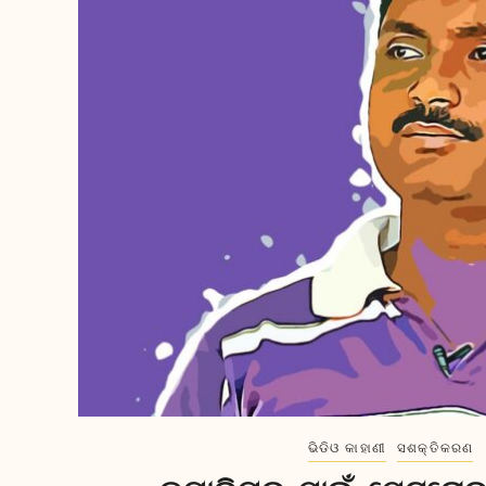
ଭିଡିଓ କାହାଣୀ
ସଶକ୍ତିକରଣ