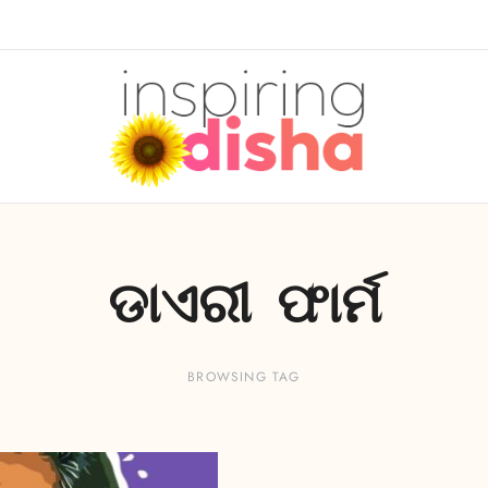
ଡାଏରୀ ଫାର୍ମ
BROWSING TAG