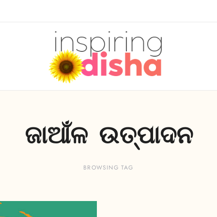
ଜାଆଁଳ ଉତ୍ପାଦନ
BROWSING TAG